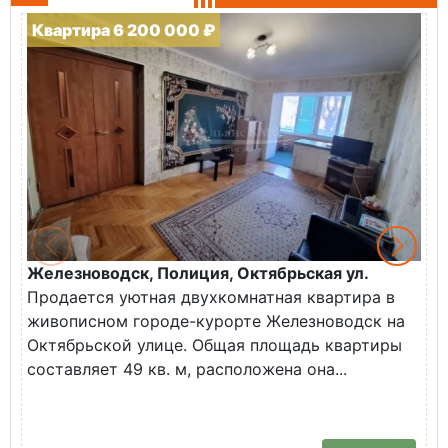
Квартира 6 200 000 ₽
Железноводск, Полиция, Октябрьская ул.
Г
Продается уютная двухкомнатная квартира в
К
живописном городе-курорте Железноводск на
В
Октябрьской улице. Общая площадь квартиры
у
составляет 49 кв. м, расположена она...
Х