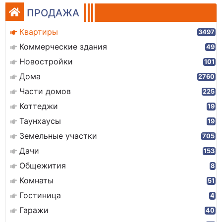
ПРОДАЖА
Квартиры
3497
Коммерческие здания
49
Новостройки
101
Дома
2760
Части домов
225
Коттеджи
19
Таунхаусы
19
Земельные участки
705
Дачи
153
Общежития
8
Комнаты
51
Гостиница
4
Гаражи
40