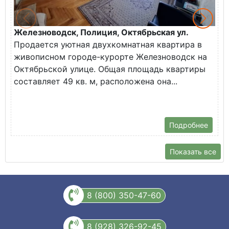
Железноводск, Полиция, Октябрьская ул.
Г
Продается уютная двухкомнатная квартира в
К
живописном городе-курорте Железноводск на
В
Октябрьской улице. Общая площадь квартиры
у
составляет 49 кв. м, расположена она...
Х
Подробнее
Показать все
8 (800) 350-47-60
8 (928) 326-92-45