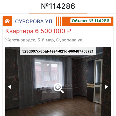
№114286
Объект № 114286
СУВОРОВА УЛ.
Квартира 6 500 000 ₽
Железноводск, 5-й мкр, Суворова ул.
523d007c-8baf-4ee4-821d-969487a58721