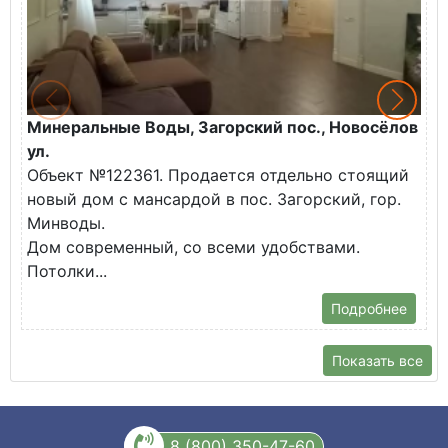
Минеральные Воды, Загорский пос., Новосёлов
М
ул.
О
Объект №122361. Продается отдельно стоящий
д
новый дом с мансардой в пос. Загорский, гор.
В
Минводы.
Дом современный, со всеми удобствами.
Потолки...
Подробнее
Показать все
8 (800) 350-47-60