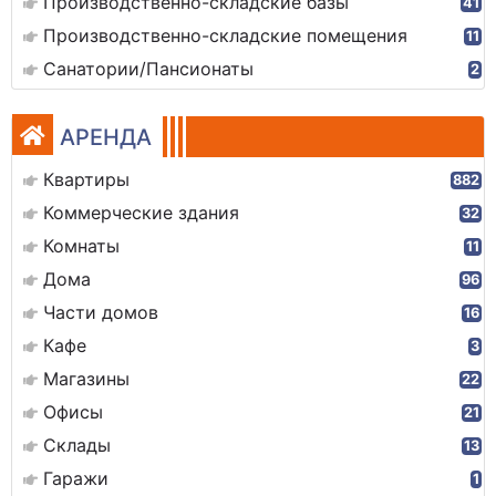
Производственно-складские базы
41
Производственно-складские помещения
11
Санатории/Пансионаты
2
АРЕНДА
Квартиры
882
Коммерческие здания
32
Комнаты
11
Дома
96
Части домов
16
Кафе
3
Магазины
22
Офисы
21
Склады
13
Гаражи
1