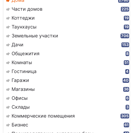
Дома
2760
Части домов
225
Коттеджи
19
Таунхаусы
19
Земельные участки
706
Дачи
153
Общежития
8
Комнаты
51
Гостиница
4
Гаражи
40
Магазины
36
Офисы
6
Склады
3
Коммерческие помещения
305
Бизнес
61