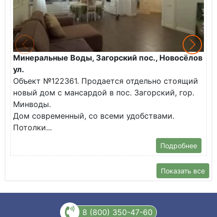
Минеральные Воды, Загорский пос., Новосёлов
М
ул.
О
Объект №122361. Продается отдельно стоящий
д
новый дом с мансардой в пос. Загорский, гор.
В
Минводы.
Дом современный, со всеми удобствами.
Потолки...
Подробнее
Показать все
8 (800) 350-47-60