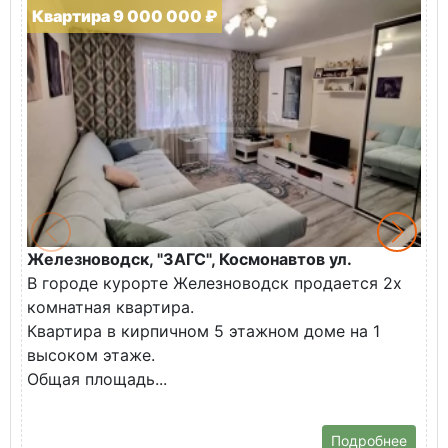
Квартира 9 000 000 ₽
Железноводск, "ЗАГС", Космонавтов ул.
Ж
В городе курорте Железноводск продается 2х
П
комнатная квартира.
ж
Квартира в кирпичном 5 этажном доме на 1
О
высоком этаже.
с
Общая площадь...
Подробнее