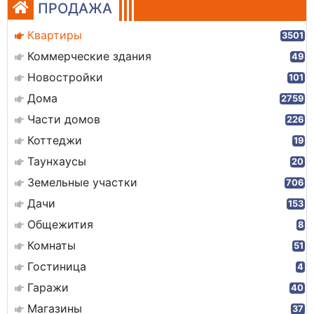
ПРОДАЖА
Квартиры
3501
Коммерческие здания
49
Новостройки
101
Дома
2759
Части домов
226
Коттеджи
19
Таунхаусы
20
Земельные участки
706
Дачи
153
Общежития
8
Комнаты
51
Гостиница
4
Гаражи
40
Магазины
37