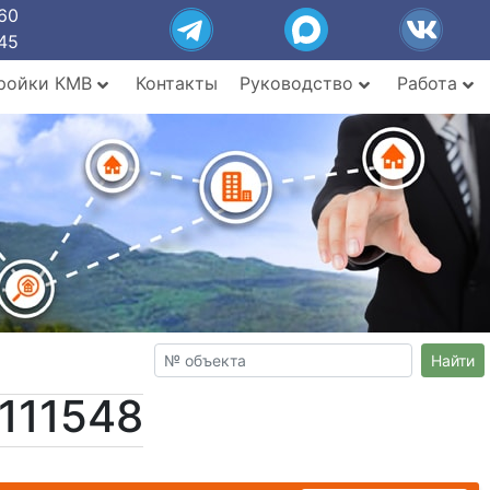
60
45
ройки КМВ
Контакты
Руководство
Работа
Найти
111548