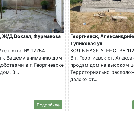
, Ж/Д Вокзал, Фурманова
Георгиевск, Александрийс
Тупиковая ул.
 Агентства № 97754
КОД В БАЗЕ АГЕНСТВА 11
м к Вашему вниманию дом
В г. Георгиевск ст. Алекс
добствами в г. Георгиевске
продам дом на высоком ц
ом, 3...
Территориально располож
далеко от...
Подробнее