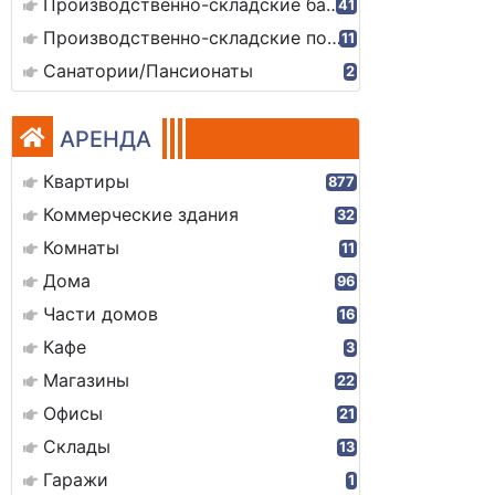
Производственно-складские базы
41
Производственно-складские помещения
11
Санатории/Пансионаты
2
АРЕНДА
Квартиры
877
Коммерческие здания
32
Комнаты
11
Дома
96
Части домов
16
Кафе
3
Магазины
22
Офисы
21
Склады
13
Гаражи
1