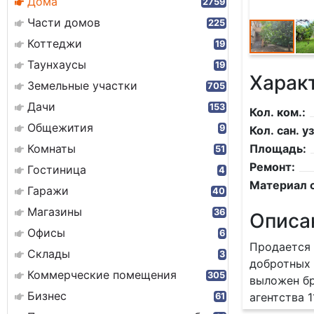
Дома
2759
Части домов
225
Коттеджи
19
Таунхаусы
19
Харак
Земельные участки
705
Дачи
153
Кол. ком.:
Общежития
9
Кол. сан. уз
Комнаты
Площадь:
51
Ремонт:
Гостиница
4
Материал с
Гаражи
40
Магазины
36
Описа
Офисы
6
Продается 
Склады
3
добротных 
Коммерческие помещения
305
выложен бр
Бизнес
агентства 1
61