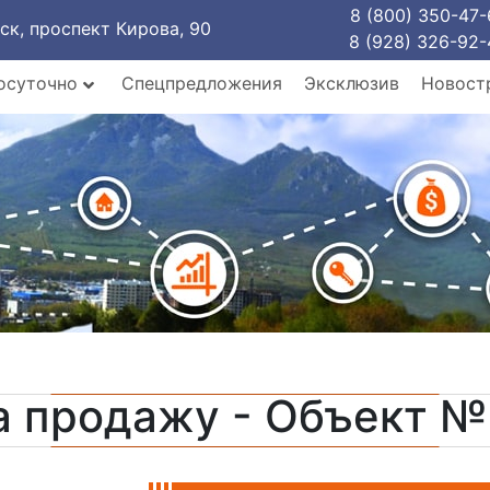
8 (800) 350-47-
рск, проспект Кирова, 90
8 (928) 326-92-
осуточно
Спецпредложения
Эксклюзив
Новост
а продажу - Объект №