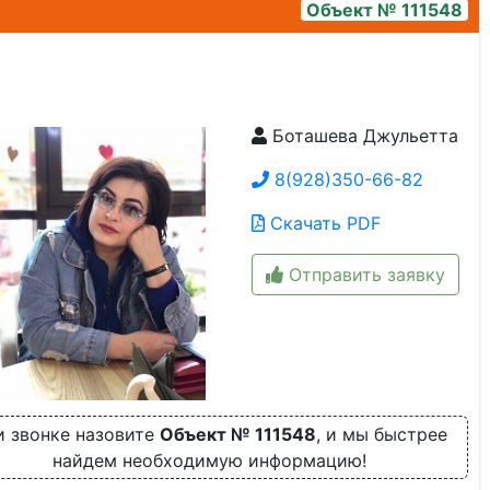
Объект № 111548
Боташева Джульетта
img-20230619-wa0043
8(928)350-66-82
Скачать PDF
Отправить заявку
и звонке назовите
Объект № 111548
, и мы быстрее
найдем необходимую информацию!