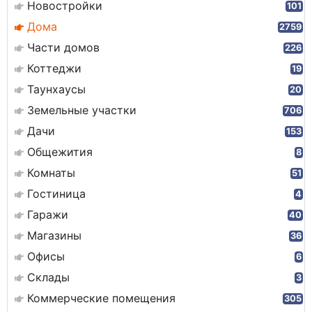
Новостройки
101
Дома
2759
Части домов
226
Коттеджи
19
Таунхаусы
20
Земельные участки
706
Дачи
153
Общежития
8
Комнаты
51
Гостиница
4
Гаражи
40
Магазины
36
Офисы
6
Склады
3
Коммерческие помещения
305