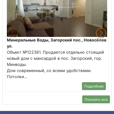
Минеральные Воды, Загорский пос., Новосёлов
М
ул.
О
Объект №122361. Продается отдельно стоящий
д
новый дом с мансардой в пос. Загорский, гор.
В
Минводы.
Дом современный, со всеми удобствами.
Потолки...
Подробнее
Показать все