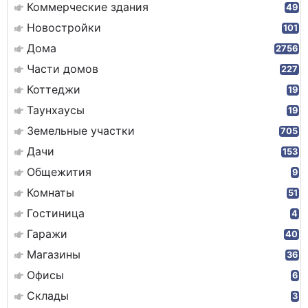
Коммерческие здания
49
Новостройки
101
Дома
2756
Части домов
227
Коттеджи
19
Таунхаусы
19
Земельные участки
705
Дачи
153
Общежития
9
Комнаты
51
Гостиница
4
Гаражи
40
Магазины
36
Офисы
6
Склады
3