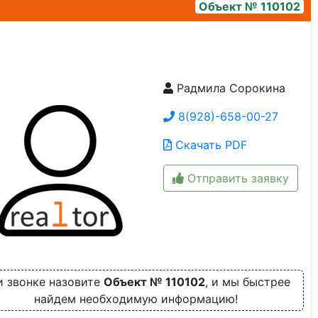
Объект № 110102
Радмила Сорокина
ee97ff41-fd3d-4c84-8dac-e9f8d49dd645
8(928)-658-00-27
Скачать PDF
Отправить заявку
и звонке назовите
Объект № 110102
, и мы быстрее
найдем необходимую информацию!