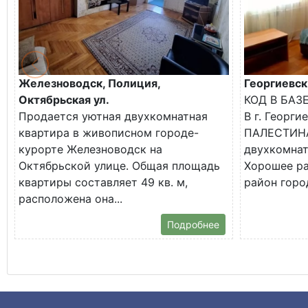
Железноводск, Полиция,
Георгиевск
Октябрьская ул.
КОД В БАЗ
Продается уютная двухкомнатная
В г. Георги
квартира в живописном городе-
ПАЛЕСТИНА
курорте Железноводск на
двухкомнат
Октябрьской улице. Общая площадь
Хорошее р
квартиры составляет 49 кв. м,
район город
расположена она...
Подробнее