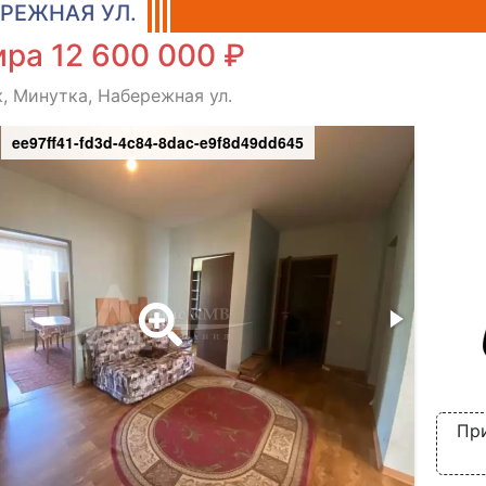
РЕЖНАЯ УЛ.
ра 12 600 000 ₽
, Минутка, Набережная ул.
ee97ff41-fd3d-4c84-8dac-e9f8d49dd645
Пр