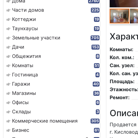
Дома
2760
Части домов
225
Коттеджи
19
Таунхаусы
19
Харак
Земельные участки
705
Дачи
153
Комнаты:
Общежития
8
Кол. ком.:
Комнаты
Сан. узел:
51
Кол. сан. уз
Гостиница
4
Площадь:
Гаражи
40
Этажность
Магазины
36
Ремонт:
Офисы
6
Описа
Склады
3
Коммерческие помещения
305
Продается 
Бизнес
61
г. Кисловод