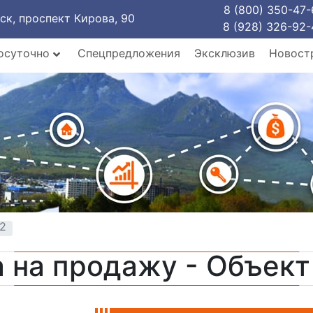
8 (800) 350-47-
рск, проспект Кирова, 90
8 (928) 326-92-
осуточно
Спецпредложения
Эксклюзив
Новост
02
 на продажу - Объек