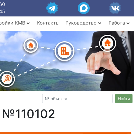
60
45
ройки КМВ
Контакты
Руководство
Работа
Найти
т №110102