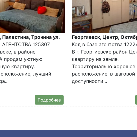
, Палестина, Тронина ул.
Георгиевск, Центр, Октяб
Е АГЕНТСТВА 125307
Код в базе агентства 1222
евске, в районе
В г. Георгиевске район Ц
 продам уютную
квартиру на земле.
ную квартиру.
Территориально хорошее
асположение, лучший
расположение, в шаговой
а...
доступности...
Подробнее