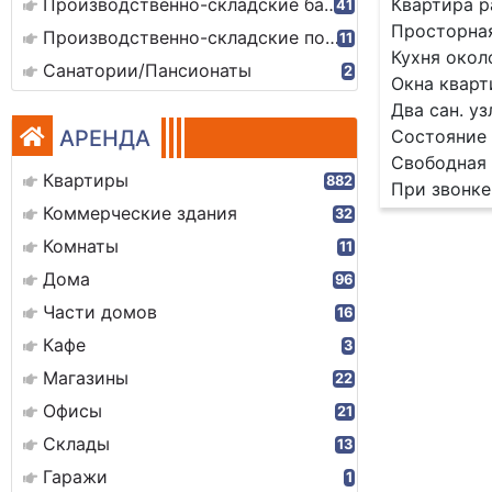
Производственно-складские базы
Квартира р
41
Просторная
Производственно-складские помещения
11
Кухня окол
Санатории/Пансионаты
2
Окна кварт
Два сан. уз
АРЕНДА
Состояние 
Свободная 
Квартиры
882
При звонке
Коммерческие здания
32
Комнаты
11
Дома
96
Части домов
16
Кафе
3
Магазины
22
Офисы
21
Склады
13
Гаражи
1