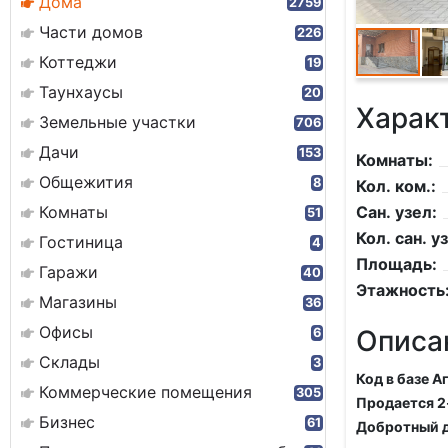
Дома
2759
Части домов
226
Коттеджи
19
Таунхаусы
20
Харак
Земельные участки
706
Дачи
153
Комнаты:
Общежития
8
Кол. ком.:
Комнаты
Сан. узел:
51
Кол. сан. уз
Гостиница
4
Площадь:
Гаражи
40
Этажность
Магазины
36
Офисы
Описа
6
Склады
3
Код в базе А
Коммерческие помещения
305
Продается 2
Бизнес
61
Добротный д