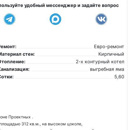
пользуйте удобный мессенджер и задайте вопрос
Ремонт:
Евро-ремонт
Материал стен:
Кирпичный
Отопление:
2-х контурный котел
Канализация:
выгребная яма
Сотки:
5,60
йоне Проектных .
 площадью 312 кв.м., на высоком цоколе,