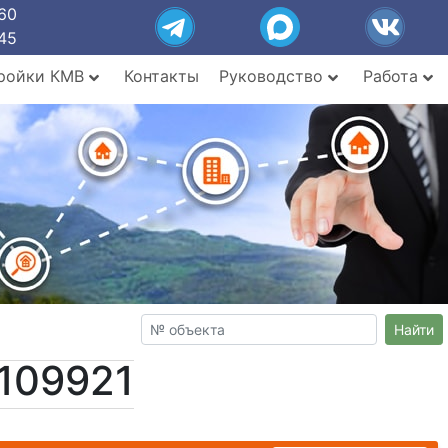
60
45
ройки КМВ
Контакты
Руководство
Работа
Найти
109921