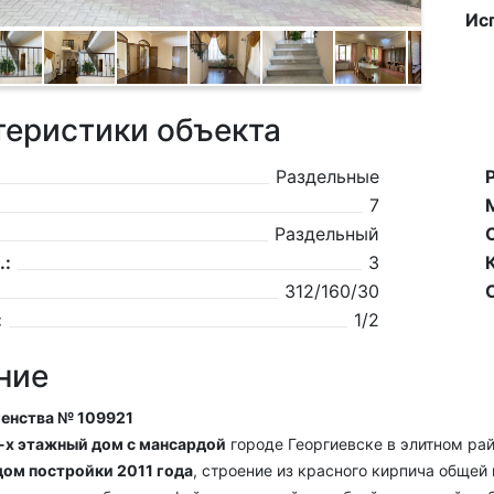
Ис
теристики объекта
Раздельные
7
Раздельный
.:
3
312/160/30
:
1/2
ние
генства № 109921
-х этажный дом с мансардой
городе Георгиевске в элитном ра
ом постройки 2011 года
, строение из красного кирпича общей