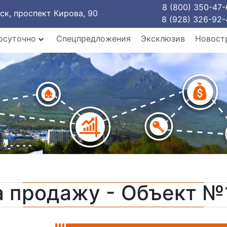
8 (800) 350-47-
рск, проспект Кирова, 90
8 (928) 326-92-
осуточно
Спецпредложения
Эксклюзив
Новост
а продажу - Объект №