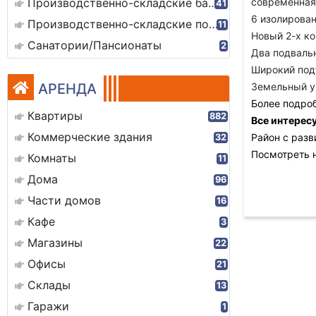
Производственно-складские базы
современная 
41
6 изолирован
Производственно-складские помещения
11
Новый 2-х ко
Санатории/Пансионаты
2
Два подвальн
Широкий под
АРЕНДА
Земельный уч
Более подро
Квартиры
882
Все интересу
Коммерческие здания
Район с разв
32
Посмотреть 
Комнаты
11
Дома
96
Части домов
16
Кафе
3
Магазины
22
Офисы
21
Склады
13
Гаражи
1