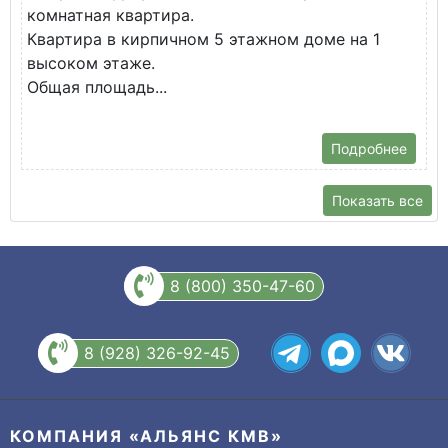
комнатная квартира.
ж
Квартира в кирпичном 5 этажном доме на 1
О
высоком этаже.
с
Общая площадь...
Подробнее
Показать все
8 (800) 350-47-60
8 (928) 326-92-45
КОМПАНИЯ «АЛЬЯНС КМВ»