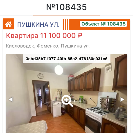
№108435
Объект № 108435
ПУШКИНА УЛ.
Квартира 11 100 000 ₽
Кисловодск, Фоменко, Пушкина ул.
3ebd35b7-f077-40fb-85c2-d78130e031c6