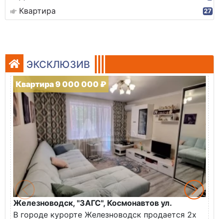
Квартира
27
ЭКСКЛЮЗИВ
Квартира 9 000 000 ₽
Железноводск, "ЗАГС", Космонавтов ул.
Ж
В городе курорте Железноводск продается 2х
П