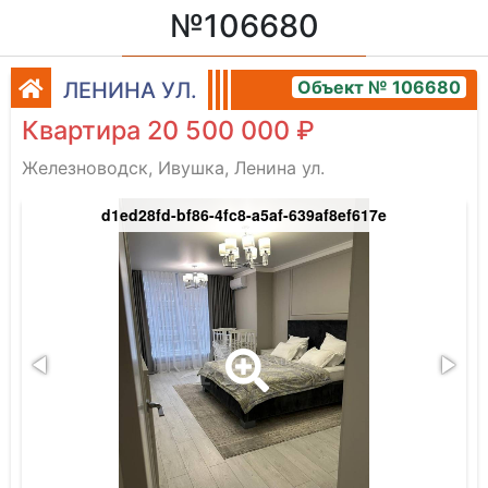
№106680
Объект № 106680
ЛЕНИНА УЛ.
Квартира 20 500 000 ₽
Железноводск, Ивушка, Ленина ул.
d1ed28fd-bf86-4fc8-a5af-639af8ef617e