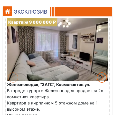
ЭКСКЛЮЗИВ
Квартира 9 000 000 ₽
Железноводск, "ЗАГС", Космонавтов ул.
Ж
В городе курорте Железноводск продается 2х
П
комнатная квартира.
ж
Квартира в кирпичном 5 этажном доме на 1
О
высоком этаже.
с