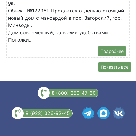
ул.
О
Объект №122361. Продается отдельно стоящий
д
новый дом с мансардой в пос. Загорский, гор.
В
Минводы.
Дом современный, со всеми удобствами.
Потолки...
Подробнее
Показать все
8 (800) 350-47-60
8 (928) 326-92-45