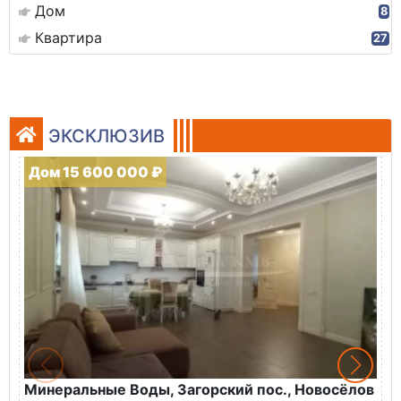
Дом
8
Квартира
27
ЭКСКЛЮЗИВ
Дом 15 600 000 ₽
Минеральные Воды, Загорский пос., Новосёлов
М