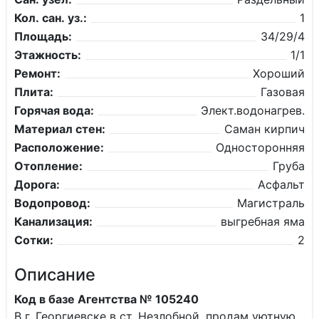
Кол. сан. уз.:
1
Площадь:
34/29/4
Этажность:
1/1
Ремонт:
Хороший
Плита:
Газовая
Горячая вода:
Элект.водонагрев.
Материал стен:
Саман кирпич
Расположение:
Односторонняя
Отопление:
Груба
Дорога:
Асфальт
Водопровод:
Магистраль
Канализация:
выгребная яма
Сотки:
2
Описание
Код в базе Агентства № 105240
В г. Георгиевске в ст. Незлобной, продам уютную