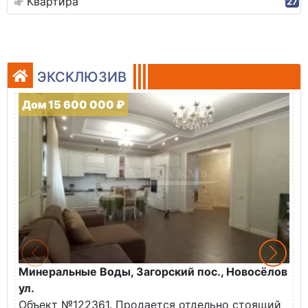
Квартира
27
ЭКСКЛЮЗИВ
Дом 15 600 000 ₽
Минеральные Воды, Загорский пос., Новосёлов
М
ул.
О
Объект №122361. Продается отдельно стоящий
д