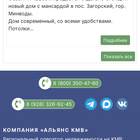
новый дом с мансардой в пос. Загорский, гор.
В
Минводы.
Дом современный, со всеми удобствами.
Потолки...
Подробнее
Показать все
8 (800) 350-47-60
8 (928) 326-92-45
КОМПАНИЯ «АЛЬЯНС КМВ»
Региональный оператор недвижимости на КМВ: