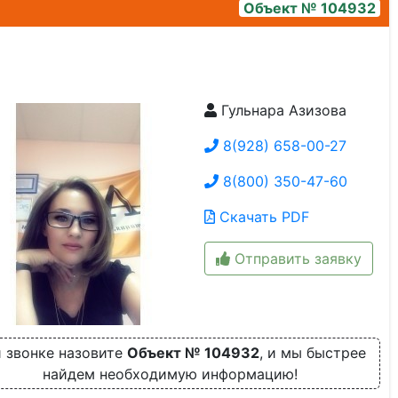
Объект № 104932
Гульнара Азизова
img_20220819_140643_thumb
8(928) 658-00-27
8(800) 350-47-60
Скачать PDF
Отправить заявку
 звонке назовите
Объект № 104932
, и мы быстрее
найдем необходимую информацию!