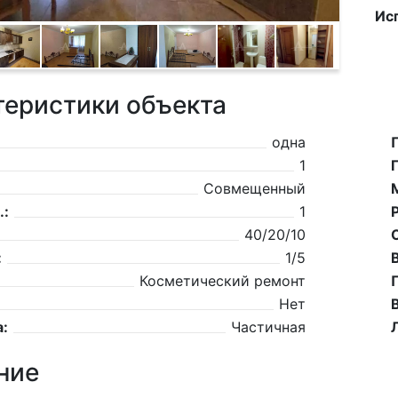
Ис
теристики объекта
одна
1
Совмещенный
.:
1
40/20/10
:
1/5
Косметический ремонт
Нет
:
Частичная
ние