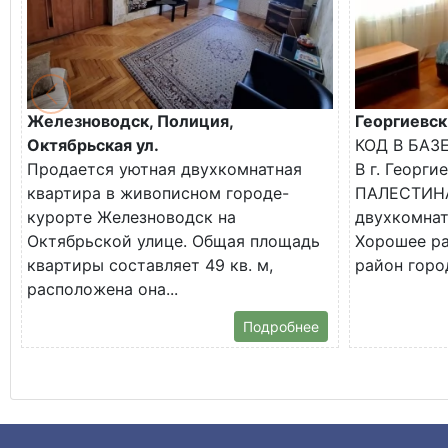
Железноводск, Полиция,
Георгиевск
Октябрьская ул.
КОД В БАЗ
Продается уютная двухкомнатная
В г. Георги
квартира в живописном городе-
ПАЛЕСТИНА
курорте Железноводск на
двухкомнат
Октябрьской улице. Общая площадь
Хорошее р
квартиры составляет 49 кв. м,
район город
расположена она...
Подробнее