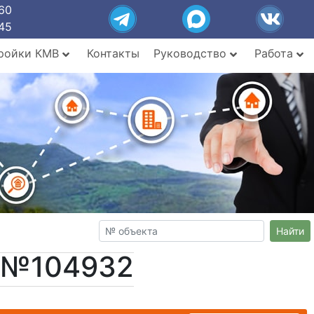
60
45
ройки КМВ
Контакты
Руководство
Работа
Найти
т №104932