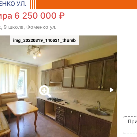
НКО УЛ.
ра 6 250 000 ₽
, 9 школа, Фоменко ул.
img_20220819_140631_thumb
При