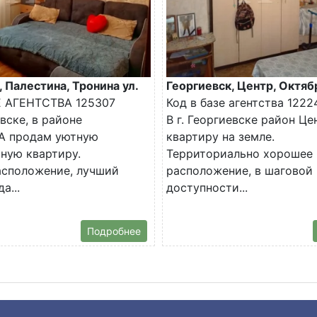
, Палестина, Тронина ул.
Георгиевск, Центр, Октяб
Е АГЕНТСТВА 125307
Код в базе агентства 1222
евске, в районе
В г. Георгиевске район Ц
 продам уютную
квартиру на земле.
ную квартиру.
Территориально хорошее
асположение, лучший
расположение, в шаговой
а...
доступности...
Подробнее