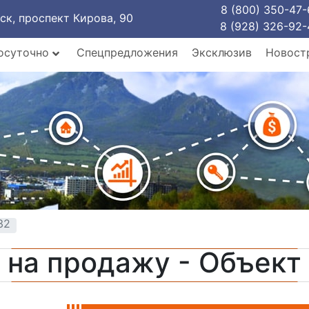
8 (800) 350-47-
рск, проспект Кирова, 90
8 (928) 326-92-
осуточно
Спецпредложения
Эксклюзив
Новост
32
 на продажу - Объек