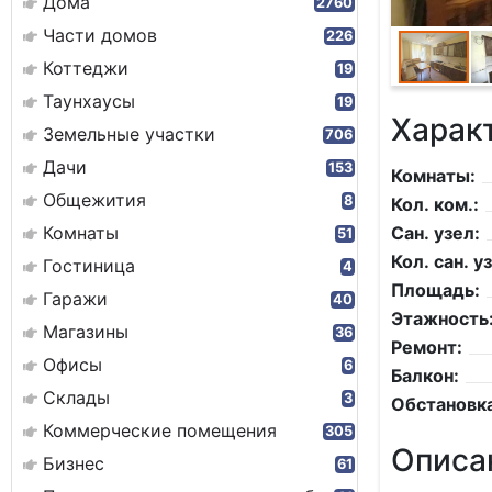
Дома
2760
Части домов
226
Коттеджи
19
Таунхаусы
19
Харак
Земельные участки
706
Дачи
153
Комнаты:
Общежития
8
Кол. ком.:
Комнаты
Сан. узел:
51
Кол. сан. уз
Гостиница
4
Площадь:
Гаражи
40
Этажность
Магазины
36
Ремонт:
Офисы
6
Балкон:
Склады
3
Обстановка
Коммерческие помещения
305
Описа
Бизнес
61