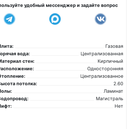
пользуйте удобный мессенджер и задайте вопрос
Плита:
Газовая
Горячая вода:
Централизованная
Материал стен:
Кирпичный
Расположение:
Односторонняя
Отопление:
Централизованное
Высота потолка:
2.60
Полы:
Ламинат
Водопровод:
Магистраль
Лифт:
Нет