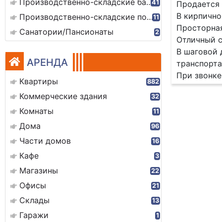
Производственно-складские базы
41
Продается 
В кирпично
Производственно-складские помещения
11
Просторная
Санатории/Пансионаты
2
Отличный с
В шаговой 
АРЕНДА
транспорта
При звонке
Квартиры
882
Коммерческие здания
32
Комнаты
11
Дома
96
Части домов
16
Кафе
3
Магазины
22
Офисы
21
Склады
13
Гаражи
1