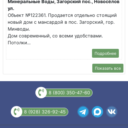
Минеральные Воды, Загорский пос., Новосёлов
М
ул.
О
Объект №122361. Продается отдельно стоящий
д
новый дом с мансардой в пос. Загорский, гор.
В
Минводы.
Дом современный, со всеми удобствами.
Потолки...
Подробнее
Показать все
8 (800) 350-47-60
8 (928) 326-92-45