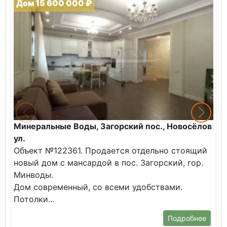
Дом 15 600 000 ₽
Минеральные Воды, Загорский пос., Новосёлов
М
ул.
О
Объект №122361. Продается отдельно стоящий
д
новый дом с мансардой в пос. Загорский, гор.
В
Минводы.
Дом современный, со всеми удобствами.
Потолки...
Подробнее