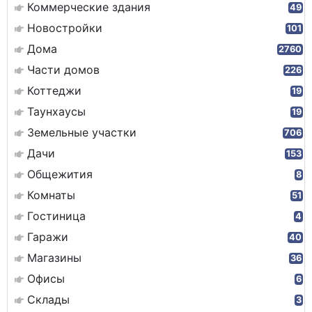
Коммерческие здания
49
Новостройки
101
Дома
2760
Части домов
226
Коттеджи
19
Таунхаусы
19
Земельные участки
706
Дачи
153
Общежития
8
Комнаты
51
Гостиница
4
Гаражи
40
Магазины
36
Офисы
6
Склады
3