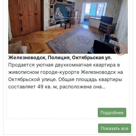
Железноводск, Полиция, Октябрьская ул.
Г
Продается уютная двухкомнатная квартира в
К
живописном городе-курорте Железноводск на
В
Октябрьской улице. Общая площадь квартиры
у
составляет 49 кв. м, расположена она...
Х
Подробнее
Показать все