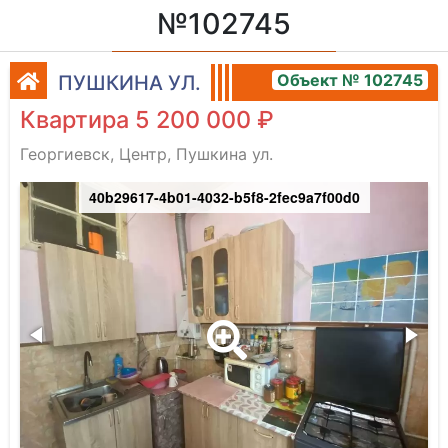
№102745
Объект № 102745
ПУШКИНА УЛ.
Квартира 5 200 000 ₽
Георгиевск, Центр, Пушкина ул.
40b29617-4b01-4032-b5f8-2fec9a7f00d0