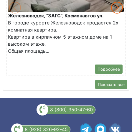
Железноводск, "ЗАГС", Космонавтов ул.
Ж
В городе курорте Железноводск продается 2х
П
комнатная квартира.
ж
Квартира в кирпичном 5 этажном доме на 1
О
высоком этаже.
с
Общая площадь...
Подробнее
Показать все
8 (800) 350-47-60
8 (928) 326-92-45