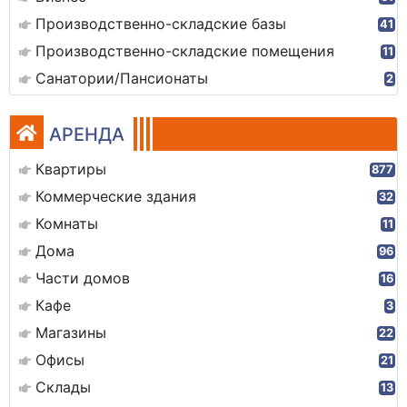
Производственно-складские базы
41
Производственно-складские помещения
11
Санатории/Пансионаты
2
АРЕНДА
Квартиры
877
Коммерческие здания
32
Комнаты
11
Дома
96
Части домов
16
Кафе
3
Магазины
22
Офисы
21
Склады
13