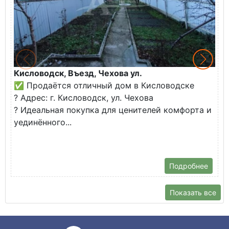
Кисловодск, Въезд, Чехова ул.
З
✅ Продаётся отличный дом в Кисловодске
К
? Адрес: г. Кисловодск, ул. Чехова
В
? Идеальная покупка для ценителей комфорта и
у
уединённого...
С
б
Подробнее
Показать все