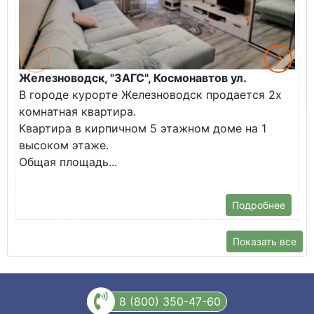
Железноводск, "ЗАГС", Космонавтов ул.
Ж
В городе курорте Железноводск продается 2х
П
комнатная квартира.
ж
Квартира в кирпичном 5 этажном доме на 1
О
высоком этаже.
с
Общая площадь...
Подробнее
Показать все
8 (800) 350-47-60