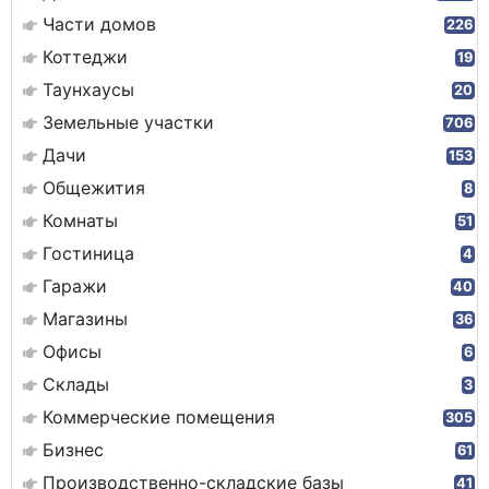
Части домов
226
Коттеджи
19
Таунхаусы
20
Земельные участки
706
Дачи
153
Общежития
8
Комнаты
51
Гостиница
4
Гаражи
40
Магазины
36
Офисы
6
Склады
3
Коммерческие помещения
305
Бизнес
61
Производственно-складские базы
41