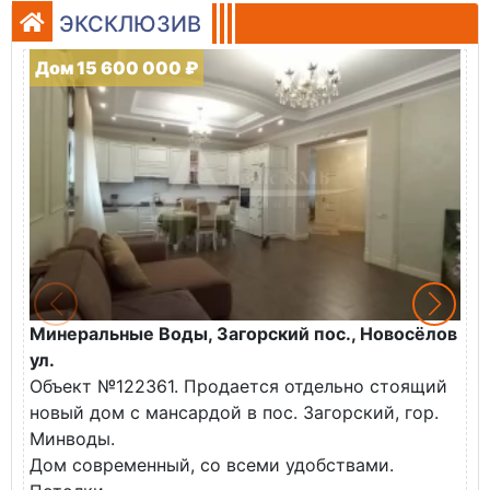
ЭКСКЛЮЗИВ
Дом 15 600 000 ₽
Минеральные Воды, Загорский пос., Новосёлов
М
ул.
О
Объект №122361. Продается отдельно стоящий
д
новый дом с мансардой в пос. Загорский, гор.
В
Минводы.
Дом современный, со всеми удобствами.